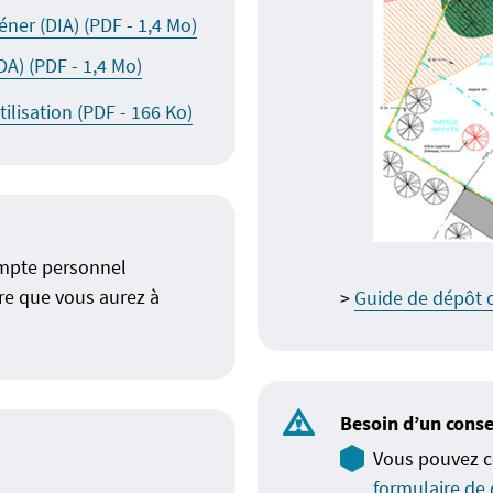
(Ouvre un nouvel onglet)
éner (DIA) (PDF - 1,4 Mo)
(Ouvre un nouvel onglet)
A) (PDF - 1,4 Mo)
(Ouvre un nouvel onglet)
ilisation (PDF - 166 Ko)
ompte personnel
ture que vous aurez à
>
Guide de dépôt 
Besoin d’un conse
Vous pouvez c
formulaire d