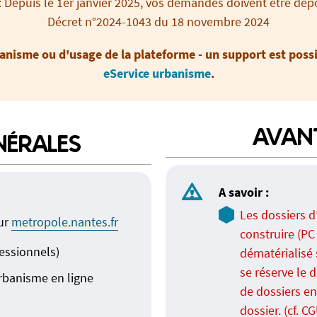
: Depuis le 1er janvier 2025, vos demandes doivent être dépo
Décret n°2024-1043 du 18 novembre 2024
anisme ou d'usage de la plateforme - un support est poss
eService urbanisme
.
AVAN
NÉRALES
A savoir :
Les dossiers d
(Ouvre un nouvel onglet)
sur
metropole.nantes.fr
construire (PC
fessionnels)
dématérialisé 
se réserve le
rbanisme en ligne
de dossiers en
onglet)
dossier. (cf. C