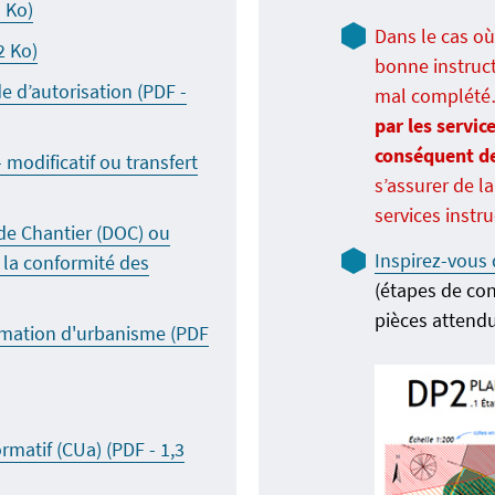
(Ouvre un nouvel onglet)
 Ko)
Dans le cas o
(Ouvre un nouvel onglet)
2 Ko)
bonne instruc
 d’autorisation (PDF -
mal complété
par les servi
conséquent de
modificatif ou transfert
s’assurer de l
services inst
de Chantier (DOC) ou
Inspirez-vous
 la conformité des
(étapes de cons
un nouvel onglet)
pièces attend
ormation d'urbanisme (PDF
rmatif (CUa) (PDF - 1,3